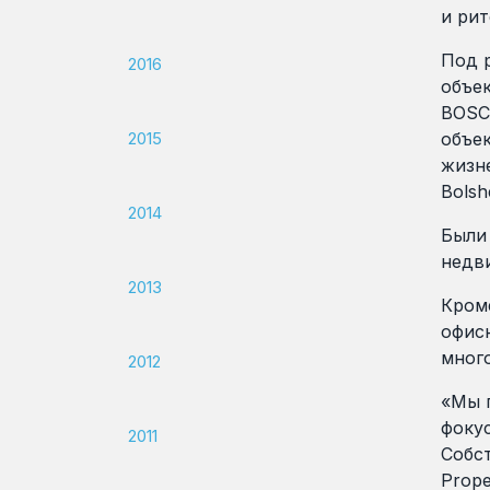
и рит
Под 
2016
объек
BOSCH
2015
объек
жизне
Bolsh
2014
Были
недв
2013
Кроме
офис
мног
2012
«Мы 
фокус
2011
Собс
Prope