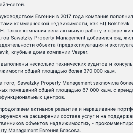
ейл-сетей.
руководством Евгении в 2017 года компания пополни
тами коммерческой недвижимости, как БЦ Bolshevik, 
. Также компания вела активную работу в сфере жил
тов Sawatzky Property Management добавился ряд жи
деятельности объекта (предэксплуатация и эксплуат
evik, клубные дома компании Vesper.
 выполнены несколько технических аудитов и консул
ижимости общей площадью более 370 000 кв.м.
 того, Sawatzky Property Management заключила боле
ных помещений общей площадью 67 000 кв.м. с аренд
офункциональных центров.
продолжаем активное развитие и наращивание портфо
ируемся на расширении состава услуг и на поддержа
твенников объектов недвижимости», - прокомментир
rty Management Евгения Власова.