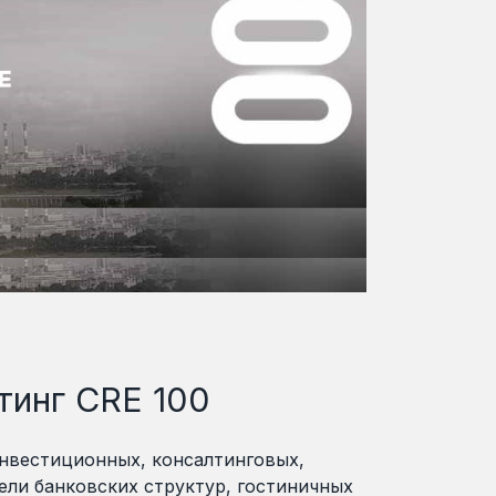
тинг CRE 100
инвестиционных, консалтинговых,
ли банковских структур, гостиничных